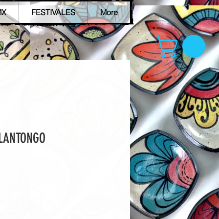
MX
FESTIVALES
More
OLANTONGO
io