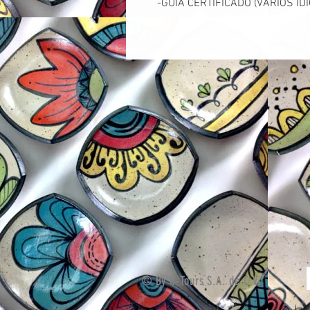
-GUÍA CERTIFICADO (VARIOS ID
© By U-Tours S.A. de C.V.