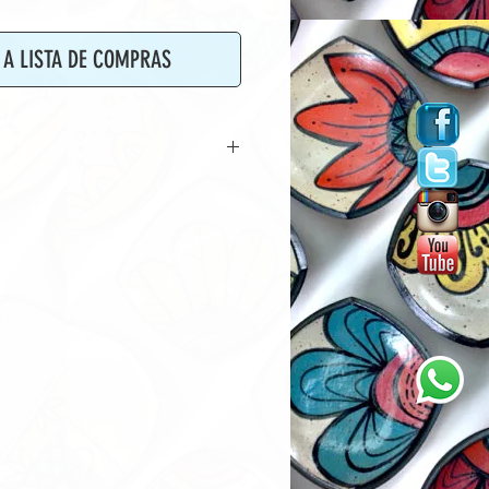
A LISTA DE COMPRAS
HRS
 LOS DÍAS.
NA:
$1,399 MX $93 USD
E:
4 PERSONAS