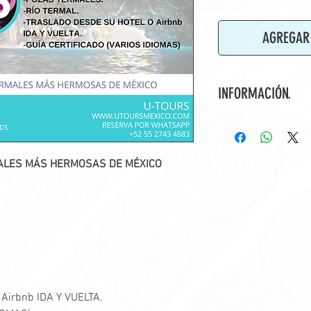
AGREGAR 
INFORMACIÓN.
INICIA:
7:00 AM.
DURACIÓN:
10:00 
DISPONIBLE:
TODOS
ALES MÁS HERMOSAS DE MÉXICO
COSTO POR PERSO
OPERA A PARTIR D
irbnb IDA Y VUELTA.