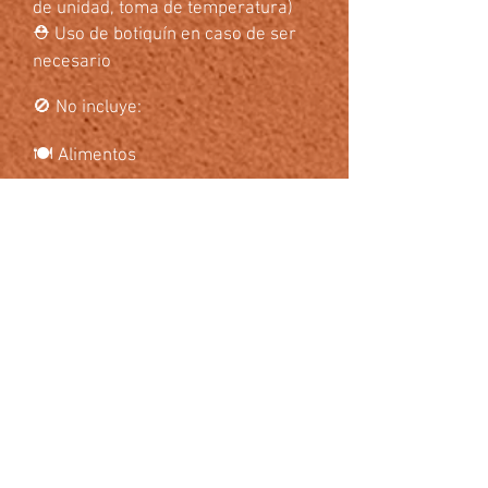
de unidad, toma de temperatura)
⛑ Uso de botiquín en caso de ser
necesario
🚫 No incluye:
🍽️ Alimentos
🎟️ Accesos no mencionados
💰 Aportaciones locales
🛍️ Gastos personales
Costo por persona, adultos y
mayores de 3 años
PUNTO DE REUNIÓN: