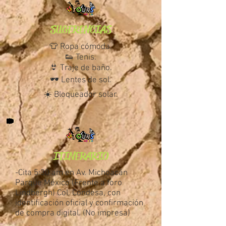
SUGERENCIAS
👕 Ropa cómoda.
👟 Tenis.
👙 Traje de baño.
🕶️ Lentes de sol.
☀️ Bloqueador solar.
ITINERARIO
-Cita 5:30 am en Av. Michoacán
Parque México (Frente a foro
Lindbergh) Col. Condesa, con
identificación oficial y confirmación
de compra digital. (No impresa)