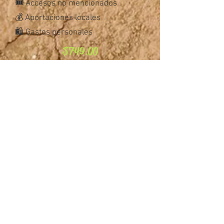
🎟️ Accesos no mencionados
💰 Aportaciones locales
🛍️ Gastos personales
$749.00
Costo por persona, adultos y
mayores de 3 años
PUNTO DE REUNIÓN:
📍PUNTO DE SALIDA: Parque
México en la colonia Condesa de la
#CDMX, a 2 cuadras de Insurgentes,
a la altura de la estación Campeche
del Metrobús línea 1.
La salida de las unidades es 6:00
am sin tolerancia. Citamos 5:30 am