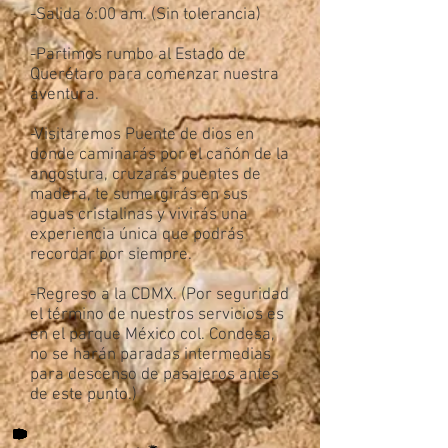
-Salida 6:00 am. (Sin tolerancia)
-Partimos rumbo al Estado de
Querétaro para comenzar nuestra
aventura.
-Visitaremos Puente de dios en
donde caminarás por el cañón de la
angostura, cruzarás puentes de
madera, te sumergirás en sus
aguas cristalinas y vivirás una
experiencia única que podrás
recordar por siempre.
-Regreso a la CDMX. (Por seguridad
el término de nuestros servicios es
en el parque México col. Condesa,
no se harán paradas intermedias
para descenso de pasajeros antes
de este punto.)