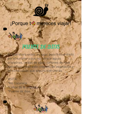
PUENTE DE DIOS
En Querétaro existe un lugar poco frecuentado
por el turismo y que nos ofrece aguas
cristalinas, caídas de agua, cañones de roca
estrechos y todo esto rodeado de vegetación y
un clima cálido que seguro disfrutarás.
VISITA:
*Río Escanela.
*Cañón de la angostura.
*Puente de dios.