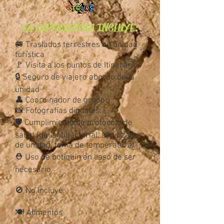
LA EXPERIENCIA INCLUYE:
🚐 Traslados terrestres en unidad
turística
🚩 Visita a los puntos de Itinerario
🔒 Seguro de viajero abordo de la
unidad
👤 Coordinador de grupo
📸 Fotografías digitales.
🛡 Cumplimiento de protocolo de
salud (gel antibacterial, sanitizado
de unidad, toma de temperatura)
⛑ Uso de botiquín en caso de ser
necesario
🚫 No incluye:
🍽️ Alimentos