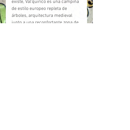
existe, Val'quirico es una campiña
de estilo europeo repleta de
árboles, arquitectura medieval
junto a una reconfortante zona de
restaurantes con comida
internacional. Pasaremos una gran
media tarde en el Primer Reino de
México antes de irnos a vivir la
magia de la noche.
ITINERARIO:
⏰Salida 07:30 am, llegada 23:50
hrs (mismo día)
🍽️ Desayuno en Río Frío
🪻Tendremos una caminata para
conocer los diferentes tipos de
Lavanda, la forma en que se